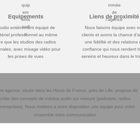
Equipements
Liens de proximité
tudio entièrement équipé de
Nous faisons équipe avec n
tériel professionnel au même
clients et avons la chance d’a
tre que les studios des radios
une fidélité et des relations
onales, avec mixage vidéo pour
confiance qui nous rendent t
les prises de vues
sereins et heureux dans le tra
re agence, située dans les Hauts de France, près de Lille, propose de
créer des concepts de médias audio sur mesure (podcasts, radios
entreprises). Nous mettons à votre disposition une équipe pour créer
ensemble votre communication