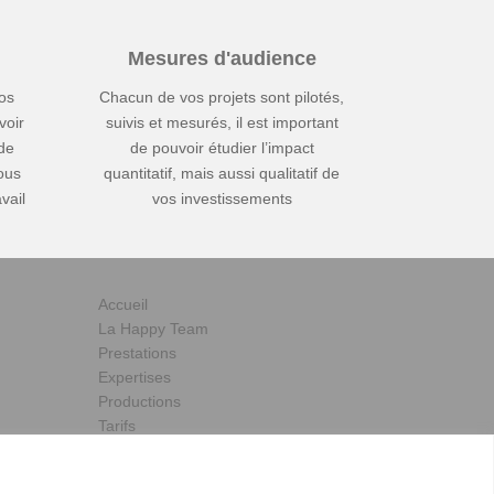
Mesures d'audience
os
Chacun de vos projets sont pilotés,
voir
suivis et mesurés, il est important
 de
de pouvoir étudier l’impact
ous
quantitatif, mais aussi qualitatif de
vail
vos investissements
Accueil
La Happy Team
Prestations
Expertises
Productions
Tarifs
Actus
Contact