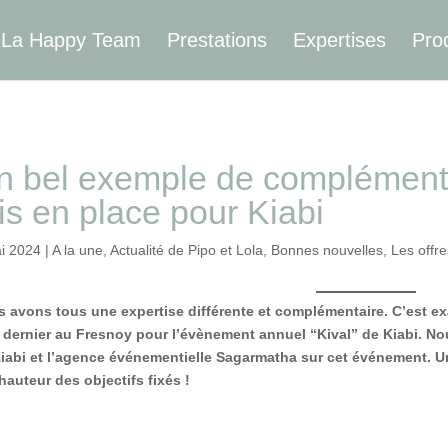
La Happy Team
Prestations
Expertises
Pro
n bel exemple de complémentar
is en place pour Kiabi
i 2024
|
A la une
,
Actualité de Pipo et Lola
,
Bonnes nouvelles
,
Les offre
 avons tous une expertise différente et complémentaire. C’est 
l dernier au Fresnoy pour l’évènement annuel “Kival” de Kiabi.
Nou
iabi et l’agence événementielle Sagarmatha sur cet événement. 
 hauteur des objectifs fixés !