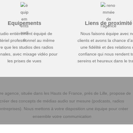
Equipements
Liens de proximité
tudio entièrement équipé de
Nous faisons équipe avec n
tériel professionnel au même
clients et avons la chance d’a
tre que les studios des radios
une fidélité et des relations
onales, avec mixage vidéo pour
confiance qui nous rendent t
les prises de vues
sereins et heureux dans le tra
re agence, située dans les Hauts de France, près de Lille, propose de
créer des concepts de médias audio sur mesure (podcasts, radios
entreprises). Nous mettons à votre disposition une équipe pour créer
ensemble votre communication