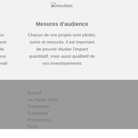
Mesures d'audience
os
Chacun de vos projets sont pilotés,
voir
suivis et mesurés, il est important
 de
de pouvoir étudier l’impact
ous
quantitatif, mais aussi qualitatif de
vail
vos investissements
Accueil
La Happy Team
Prestations
Expertises
Productions
Tarifs
Actus