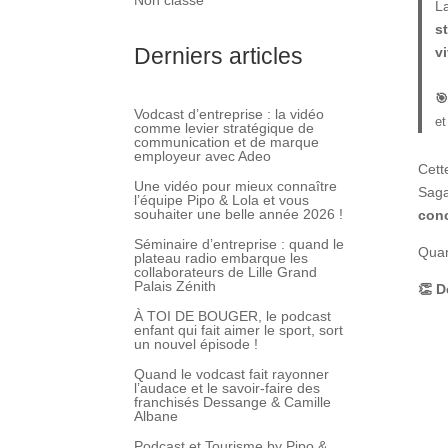
Non classé
L
s
Derniers articles
v
🎯
Vodcast d’entreprise : la vidéo
et
comme levier stratégique de
communication et de marque
employeur avec Adeo
Cett
Une vidéo pour mieux connaître
Saga
l’équipe Pipo & Lola et vous
souhaiter une belle année 2026 !
conc
Séminaire d’entreprise : quand le
Quan
plateau radio embarque les
collaborateurs de Lille Grand
Palais Zénith
👏 D
À TOI DE BOUGER, le podcast
enfant qui fait aimer le sport, sort
un nouvel épisode !
Quand le vodcast fait rayonner
l’audace et le savoir-faire des
franchisés Dessange & Camille
Albane
Podcast et Tourisme by Pipo &