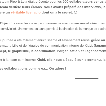
a team Pipo & Lola était présente pour les
500 collaborateurs venus 
tream derrière leurs écrans
.
Nous avons préparé des interviews, le
ivre un
véritable live radio
dont on a le secret.
😉
Objectif :
casser les codes pour transmettre avec dynamisme et sérieux le
 convivialité. Un moment qui aura permis à la direction de la marque de s’adr
e journée a été follement enrichissante et l’événement réussi
grâce au 
rmatha Lille et de l’équipe de communication interne de Kiabi.
Sagarma
ept, le graphisme, la coordination, l’organisation et l’agencemen
t à la team com interne
Kiabi, elle nous a épaulé sur le contenu, l
es collaborations comme ça… On adore !