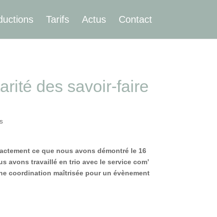
ductions
Tarifs
Actus
Contact
ité des savoir-faire
s
exactement ce que nous avons démontré le 16
s avons travaillé en trio avec le service com’
Une coordination maîtrisée pour un évènement