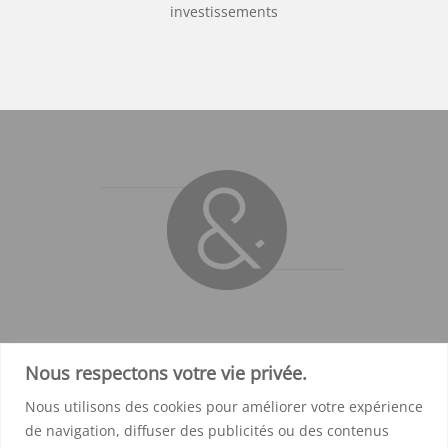
investissements
Notre agence, située dans les Hauts de France, près
Nous respectons votre vie privée.
de Lille, propose de créer des concepts de médias
audio sur mesure (podcasts, radios d’entreprises).
Nous utilisons des cookies pour améliorer votre expérience
Nous mettons à votre disposition une équipe pour
de navigation, diffuser des publicités ou des contenus